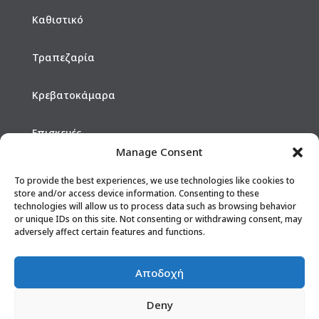
Καθιστικό
Τραπεζαρία
Κρεβατοκάμαρα
Επισκευές
Manage Consent
Hotels
To provide the best experiences, we use technologies like cookies to
store and/or access device information. Consenting to these
technologies will allow us to process data such as browsing behavior
ΕΠΙΚΟΙΝΩΝΙΑ
or unique IDs on this site. Not consenting or withdrawing consent, may
adversely affect certain features and functions.
210 2610902
Αποδοχή
info@vasileiou-epipla.gr
Deny