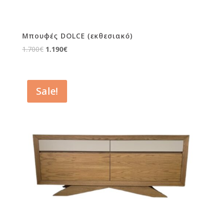
Μπουφές DOLCE (εκθεσιακό)
Original
Current
1.700
€
1.190
€
price
price
was:
is:
1.700€.
1.190€.
Sale!