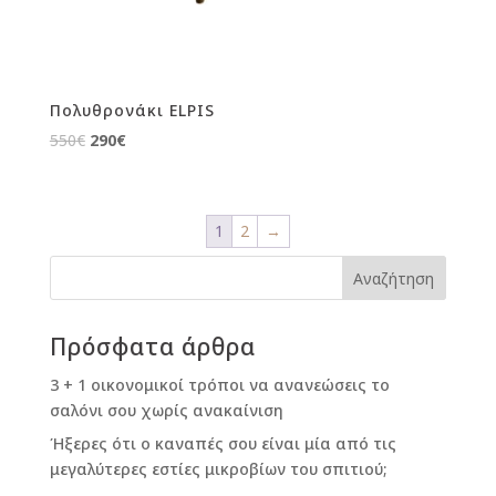
Πολυθρονάκι ELPIS
Original
Current
550
€
290
€
price
price
was:
is:
550€.
290€.
1
2
→
Πρόσφατα άρθρα
3 + 1 οικονομικοί τρόποι να ανανεώσεις το
σαλόνι σου χωρίς ανακαίνιση
Ήξερες ότι ο καναπές σου είναι μία από τις
μεγαλύτερες εστίες μικροβίων του σπιτιού;