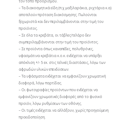
τον τόπο προορισμού.
– Τα διακοσμητικά είδη (π.χ μαξιλαράκια, ριχτάρια κ.α)
αποτελούν πρόταση διακόσμησης. Πωλούνται
ξεχωριστά και δεν περιλαμβάνονται στην τιμή του
προϊόντος.
– Σε όλα τα κρεβάτα, οι τάβλες/τελάρο δεν
συμπεριλαμβάνονται στην τιμή του προϊόντος.
– Σε προϊόντα όπως καναπέδες, πολυθρόνες,
υφασμάτινα κρεβάτια κ.ο.κ. ενδέχεται να υπάρξει
απόκλιση +/- 5 εκ. στις τελικές διαστάσεις, λόγω των
αφρωδών υλικών επενδύσεων.
– Τα υφάσματα ενδέχεται να εμφανίζουν χρωματική
διαφορά, λόγω παρτίδας.
– Οι φωτογραφίες προϊόντων που ενδέχεται να
εμφανίζουν χρωματικές διαφορές από το φυσικό
προϊόν, λόγω ρυθμίσεων των οθόνης.
– Οι τιμές ενδέχεται να αλλάξουν, χωρίς προηγούμενη
προειδοποίηση.