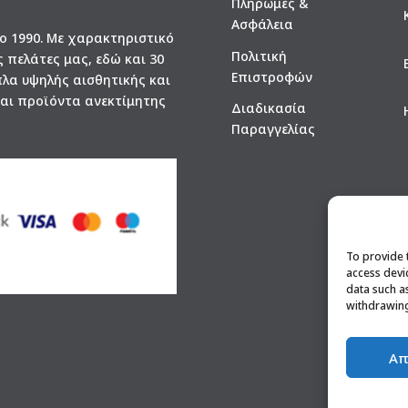
Πληρωμές &
Ασφάλεια
το 1990. Με χαρακτηριστικό
Πολιτική
ς πελάτες μας, εδώ και 30
Επιστροφών
πλα υψηλής αισθητικής και
και προϊόντα ανεκτίμητης
Διαδικασία
Παραγγελίας
To provide 
access devi
data such a
withdrawing
Απ