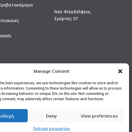
Κρεβατοκάμαρα
Νέα Φιλαδέλφεια,
Σμύρνης 57
Επισκευές
Hotels
Manage Consent
the best experiences, we use technologies like cookies to store and/or
ce information. Consenting to these technologies will allow us to process
s browsing behavior or unique IDs on this site. Not consenting or
 consent, may adversely affect certain features and functions.
οδοχή
Deny
View preferences
Πολιτική απορρήτου