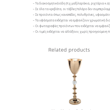
– Τα διακοσμητικά είδη (π.χ μαξιλαράκια, ριχτάρια κ
– Σε όλα τα κρεβάτα, οι τάβλες/τελάρο δεν συμπεριλα
– Σε προϊόντα όπως καναπέδες, πολυθρόνες, υφασμάτινα
– Τα υφάσματα ενδέχεται να εμφανίζουν χρωματική δι
– Οι φωτογραφίες προϊόντων που ενδέχεται να εμφανί
– Οι τιμές ενδέχεται να αλλάξουν, χωρίς προηγούμενη 
Related products