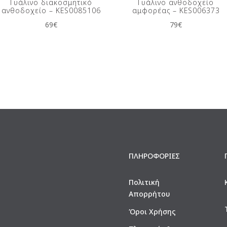
Γυάλινο διακοσμητικό
Γυάλινο ανθοδοχείο
ανθοδοχείο – KES0085106
αμφορέας – KES006373
69
€
79
€
ΠΛΗΡΟΦΟΡΙΕΣ
Πολιτική
Απορρήτου
Όροι Χρήσης