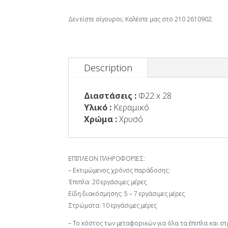
-
χρυσό
Δεν είστε σίγουροι; Καλέστε μας στο 210 2610902.
-
KES0081118
quantity
Description
Διαστάσεις :
Φ22 x 28
Υλικό :
Κεραμικό
Χρώμα :
Χρυσό
ΕΠΙΠΛΕΟΝ ΠΛΗΡΟΦΟΡΙΕΣ:
– Εκτιμώμενος χρόνος παράδοσης:
Έπιπλα: 20 εργάσιμες μέρες
Είδη διακόσμησης: 5 – 7 εργάσιμες μέρες
Στρώματα: 10 εργάσιμες μέρες
– Το κόστος των μεταφορικών για όλα τα έπιπλα και 