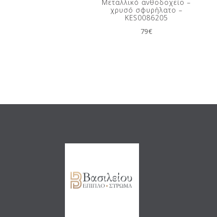
Μεταλλικό ανθοδοχείο –
χρυσό σφυρήλατο –
KES0086205
79
€