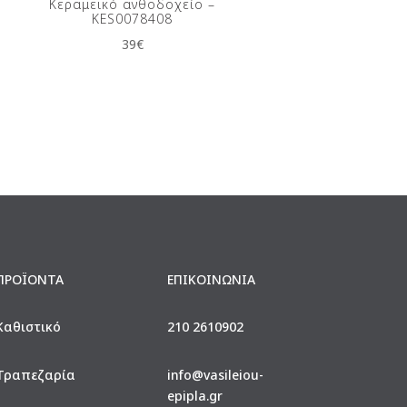
Κεραμεικό ανθοδοχείο –
KES0078408
39
€
ΠΡΟΪΟΝΤΑ
ΕΠΙΚΟΙΝΩΝΙΑ
Καθιστικό
210 2610902
Τραπεζαρία
info@vasileiou-
epipla.gr