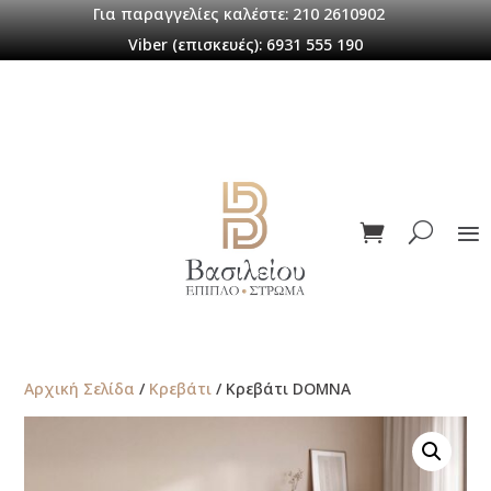
Για παραγγελίες καλέστε: 210 2610902
Viber (επισκευές): 6931 555 190
Αρχική Σελίδα
/
Κρεβάτι
/ Κρεβάτι DOMNA