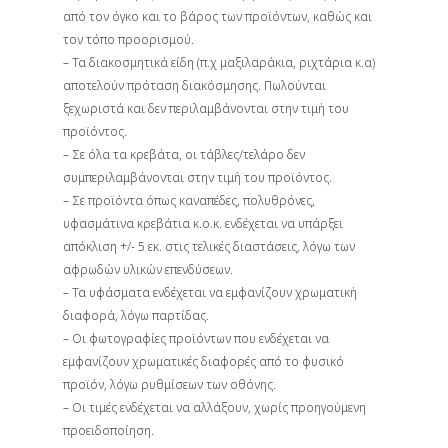
από τον όγκο και το βάρος των προϊόντων, καθώς και
τον τόπο προορισμού.
– Τα διακοσμητικά είδη (π.χ μαξιλαράκια, ριχτάρια κ.α)
αποτελούν πρόταση διακόσμησης. Πωλούνται
ξεχωριστά και δεν περιλαμβάνονται στην τιμή του
προϊόντος.
– Σε όλα τα κρεβάτα, οι τάβλες/τελάρο δεν
συμπεριλαμβάνονται στην τιμή του προϊόντος.
– Σε προϊόντα όπως καναπέδες, πολυθρόνες,
υφασμάτινα κρεβάτια κ.ο.κ. ενδέχεται να υπάρξει
απόκλιση +/- 5 εκ. στις τελικές διαστάσεις, λόγω των
αφρωδών υλικών επενδύσεων.
– Τα υφάσματα ενδέχεται να εμφανίζουν χρωματική
διαφορά, λόγω παρτίδας.
– Οι φωτογραφίες προϊόντων που ενδέχεται να
εμφανίζουν χρωματικές διαφορές από το φυσικό
προϊόν, λόγω ρυθμίσεων των οθόνης.
– Οι τιμές ενδέχεται να αλλάξουν, χωρίς προηγούμενη
προειδοποίηση.