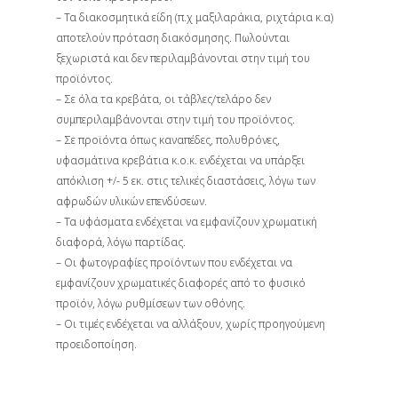
– Τα διακοσμητικά είδη (π.χ μαξιλαράκια, ριχτάρια κ.α)
αποτελούν πρόταση διακόσμησης. Πωλούνται
ξεχωριστά και δεν περιλαμβάνονται στην τιμή του
προϊόντος.
– Σε όλα τα κρεβάτα, οι τάβλες/τελάρο δεν
συμπεριλαμβάνονται στην τιμή του προϊόντος.
– Σε προϊόντα όπως καναπέδες, πολυθρόνες,
υφασμάτινα κρεβάτια κ.ο.κ. ενδέχεται να υπάρξει
απόκλιση +/- 5 εκ. στις τελικές διαστάσεις, λόγω των
αφρωδών υλικών επενδύσεων.
– Τα υφάσματα ενδέχεται να εμφανίζουν χρωματική
διαφορά, λόγω παρτίδας.
– Οι φωτογραφίες προϊόντων που ενδέχεται να
εμφανίζουν χρωματικές διαφορές από το φυσικό
προϊόν, λόγω ρυθμίσεων των οθόνης.
– Οι τιμές ενδέχεται να αλλάξουν, χωρίς προηγούμενη
προειδοποίηση.