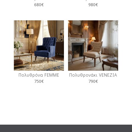
680
€
980
€
Πολυθρόνα FEMME
Πολυθρονάκι VENEZIA
750
€
790
€