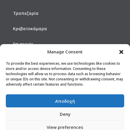
Τραπεζαρία
Κρεβατοκάμαρα
Επισκευές
Manage Consent
Hotels
To provide the best experiences, we use technologies like cookies to
store and/or access device information. Consenting to these
technologies will allow us to process data such as browsing behavior
ΕΠΙΚΟΙΝΩΝΙΑ
or unique IDs on this site. Not consenting or withdrawing consent, may
adversely affect certain features and functions.
210 2610902
Αποδοχή
info@vasileiou-epipla.gr
Deny
Νέα Φιλαδέλφεια, Σμύρνης 57
View preferences