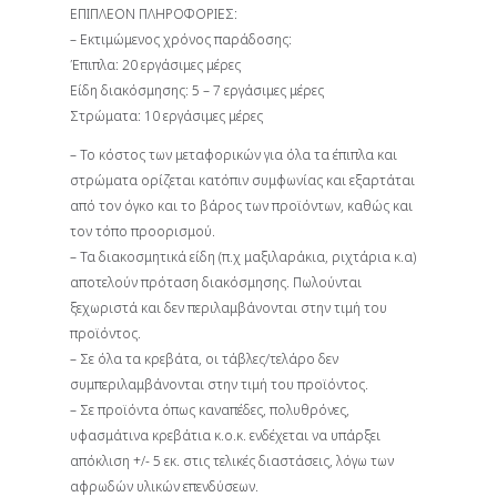
ΕΠΙΠΛΕΟΝ ΠΛΗΡΟΦΟΡΙΕΣ:
– Εκτιμώμενος χρόνος παράδοσης:
Έπιπλα: 20 εργάσιμες μέρες
Είδη διακόσμησης: 5 – 7 εργάσιμες μέρες
Στρώματα: 10 εργάσιμες μέρες
– Το κόστος των μεταφορικών για όλα τα έπιπλα και
στρώματα ορίζεται κατόπιν συμφωνίας και εξαρτάται
από τον όγκο και το βάρος των προϊόντων, καθώς και
τον τόπο προορισμού.
– Τα διακοσμητικά είδη (π.χ μαξιλαράκια, ριχτάρια κ.α)
αποτελούν πρόταση διακόσμησης. Πωλούνται
ξεχωριστά και δεν περιλαμβάνονται στην τιμή του
προϊόντος.
– Σε όλα τα κρεβάτα, οι τάβλες/τελάρο δεν
συμπεριλαμβάνονται στην τιμή του προϊόντος.
– Σε προϊόντα όπως καναπέδες, πολυθρόνες,
υφασμάτινα κρεβάτια κ.ο.κ. ενδέχεται να υπάρξει
απόκλιση +/- 5 εκ. στις τελικές διαστάσεις, λόγω των
αφρωδών υλικών επενδύσεων.