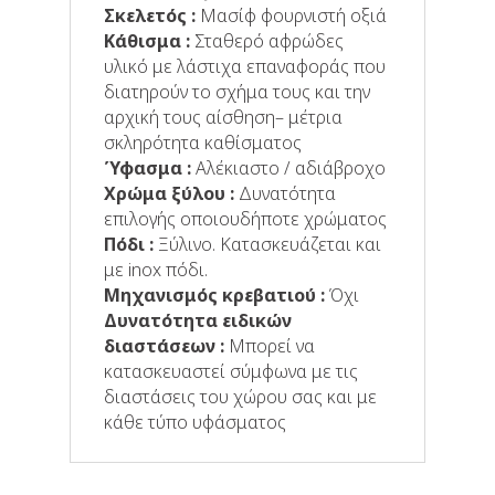
Σκελετός :
Μασίφ φουρνιστή οξιά
Κάθισμα :
Σταθερό αφρώδες
υλικό με λάστιχα επαναφοράς που
διατηρούν το σχήμα τους και την
αρχική τους αίσθηση– μέτρια
σκληρότητα καθίσματος
Ύφασμα :
Αλέκιαστo / αδιάβροχo
Χρώμα ξύλου :
Δυνατότητα
επιλογής οποιουδήποτε χρώματος
Πόδι :
Ξύλινο. Κατασκευάζεται και
με inox πόδι.
Μηχανισμός κρεβατιού :
Όχι
Δυνατότητα ειδικών
διαστάσεων :
Μπορεί να
κατασκευαστεί σύμφωνα με τις
διαστάσεις του χώρου σας και με
κάθε τύπο υφάσματος