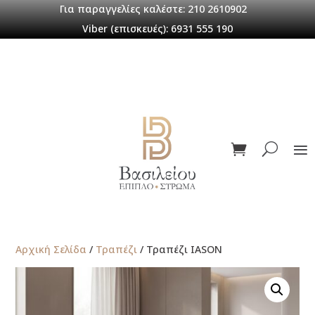
Για παραγγελίες καλέστε: 210 2610902
Viber (επισκευές): 6931 555 190
Αρχική Σελίδα
/
Τραπέζι
/ Τραπέζι IASON