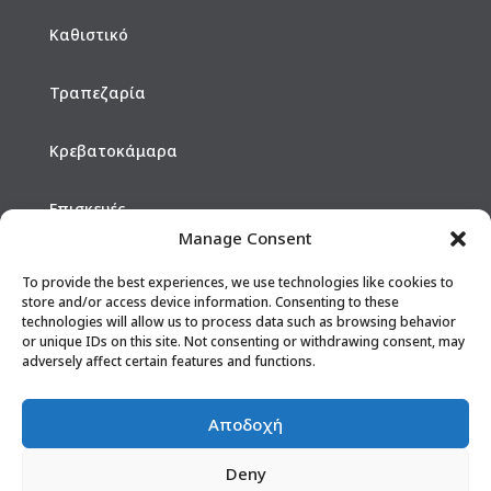
Καθιστικό
Τραπεζαρία
Κρεβατοκάμαρα
Επισκευές
Manage Consent
Hotels
To provide the best experiences, we use technologies like cookies to
store and/or access device information. Consenting to these
technologies will allow us to process data such as browsing behavior
ΕΠΙΚΟΙΝΩΝΙΑ
or unique IDs on this site. Not consenting or withdrawing consent, may
adversely affect certain features and functions.
210 2610902
Αποδοχή
info@vasileiou-epipla.gr
Deny