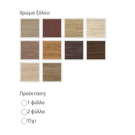
Χρώμα ξύλου:
Προέκταση:
1 φύλλο
2 φύλλα
Όχι