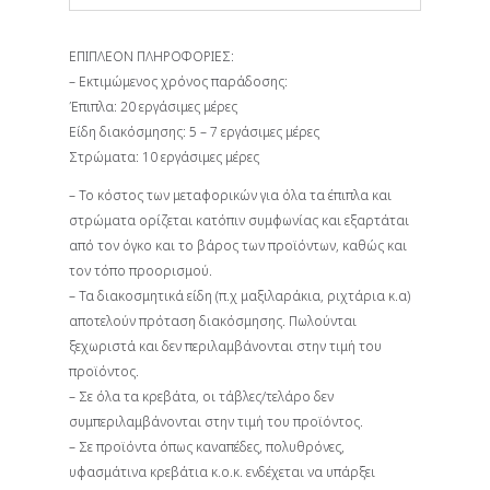
ΕΠΙΠΛΕΟΝ ΠΛΗΡΟΦΟΡΙΕΣ:
– Εκτιμώμενος χρόνος παράδοσης:
Έπιπλα: 20 εργάσιμες μέρες
Είδη διακόσμησης: 5 – 7 εργάσιμες μέρες
Στρώματα: 10 εργάσιμες μέρες
– Το κόστος των μεταφορικών για όλα τα έπιπλα και
στρώματα ορίζεται κατόπιν συμφωνίας και εξαρτάται
από τον όγκο και το βάρος των προϊόντων, καθώς και
τον τόπο προορισμού.
– Τα διακοσμητικά είδη (π.χ μαξιλαράκια, ριχτάρια κ.α)
αποτελούν πρόταση διακόσμησης. Πωλούνται
ξεχωριστά και δεν περιλαμβάνονται στην τιμή του
προϊόντος.
– Σε όλα τα κρεβάτα, οι τάβλες/τελάρο δεν
συμπεριλαμβάνονται στην τιμή του προϊόντος.
– Σε προϊόντα όπως καναπέδες, πολυθρόνες,
υφασμάτινα κρεβάτια κ.ο.κ. ενδέχεται να υπάρξει