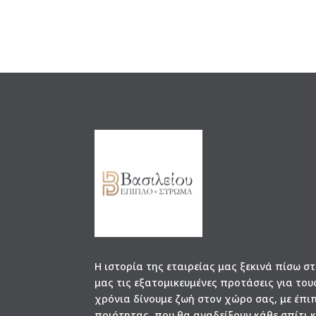
was:
is:
1.200€.
790€.
Η ιστορία της εταιρείας μας ξεκινά πίσω σ
μας τις εξατομικευμένες προτάσεις για του
χρόνια δίνουμε ζωή στον χώρο σας, με έπι
ποιότητας, που θα αναδείξουν κάθε σπίτι 