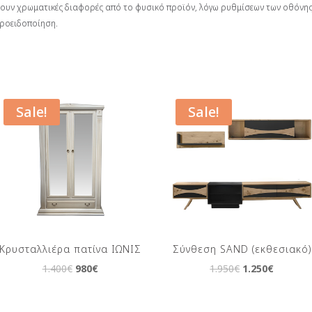
ζουν χρωματικές διαφορές από το φυσικό προϊόν, λόγω ρυθμίσεων των οθόνης
προειδοποίηση.
Sale!
Sale!
Κρυσταλλιέρα πατίνα ΙΩΝΙΣ
Σύνθεση SAND (εκθεσιακό)
Original
Current
Original
Current
1.400
€
980
€
1.950
€
1.250
€
price
price
price
price
was:
is:
was:
is: