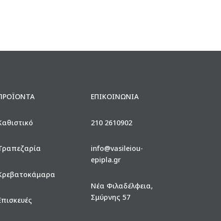
was:
is:
1.700€.
1.190€.
ΠΡΟΪΟΝΤΑ
ΕΠΙΚΟΙΝΩΝΙΑ
Καθιστικό
210 2610902
Τραπεζαρία
info@vasileiou-
epipla.gr
Κρεβατοκάμαρα
Νέα Φιλαδέλφεια,
Σμύρνης 57
Επισκευές