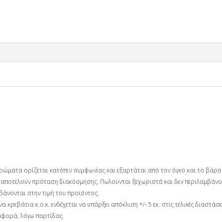
στρώματα ορίζεται κατόπιν συμφωνίας και εξαρτάται από τον όγκο και το βάρ
.α) αποτελούν πρόταση διακόσμησης. Πωλούνται ξεχωριστά και δεν περιλαμβάνο
μβάνονται στην τιμή του προϊόντος.
 κρεβάτια κ.ο.κ. ενδέχεται να υπάρξει απόκλιση +/- 5 εκ. στις τελικές διαστά
αφορά, λόγω παρτίδας.