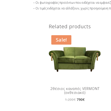
– Οι φωτογραφίες προϊόντων που ενδέχεται να εμφανί
– Οι τιμές ενδέχεται να αλλάξουν, χωρίς προηγούμενη 
Related products
Sale!
2θέσιος καναπές VERMONT
(εκθεσιακό)
Original
Current
1.200
€
790
€
price
price