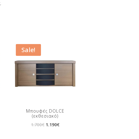
.
Sale!
Μπουφές DOLCE
(εκθεσιακό)
Original
Current
1.700
€
1.190
€
price
price