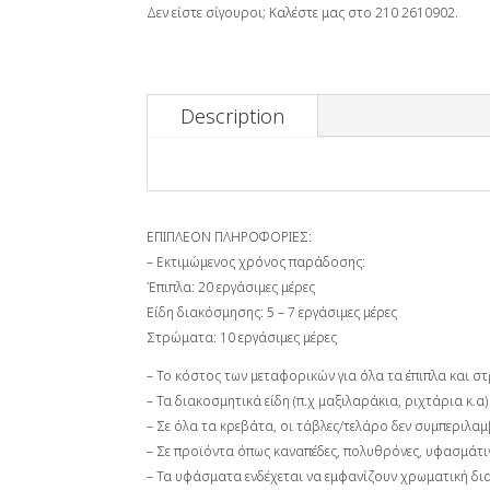
Δεν είστε σίγουροι; Καλέστε μας στο 210 2610902.
Description
ΕΠΙΠΛΕΟΝ ΠΛΗΡΟΦΟΡΙΕΣ:
– Εκτιμώμενος χρόνος παράδοσης:
Έπιπλα: 20 εργάσιμες μέρες
Είδη διακόσμησης: 5 – 7 εργάσιμες μέρες
Στρώματα: 10 εργάσιμες μέρες
– Το κόστος των μεταφορικών για όλα τα έπιπλα και 
– Τα διακοσμητικά είδη (π.χ μαξιλαράκια, ριχτάρια κ
– Σε όλα τα κρεβάτα, οι τάβλες/τελάρο δεν συμπεριλα
– Σε προϊόντα όπως καναπέδες, πολυθρόνες, υφασμάτινα
– Τα υφάσματα ενδέχεται να εμφανίζουν χρωματική δι