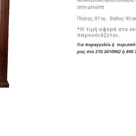
1.400€.
690
στην μετώπη.
Πλάτος: 97 εκ. Βάθος: 40 εκ
*Η τιμή αφορά στο εκ
παρουσιάζεται.
Για παραγγελία ή περισσότ
μας στο 210 2610902 ή 690 