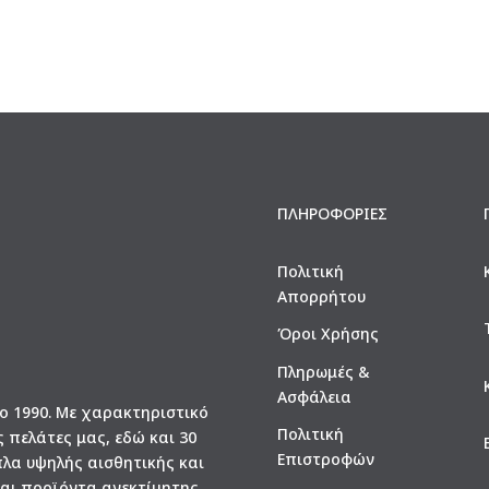
1.400€.
980€.
1.950€.
1.250€.
ΠΛΗΡΟΦΟΡΙΕΣ
Πολιτική
Απορρήτου
Όροι Χρήσης
Πληρωμές &
Ασφάλεια
το 1990. Με χαρακτηριστικό
Πολιτική
ς πελάτες μας, εδώ και 30
Επιστροφών
πλα υψηλής αισθητικής και
και προϊόντα ανεκτίμητης